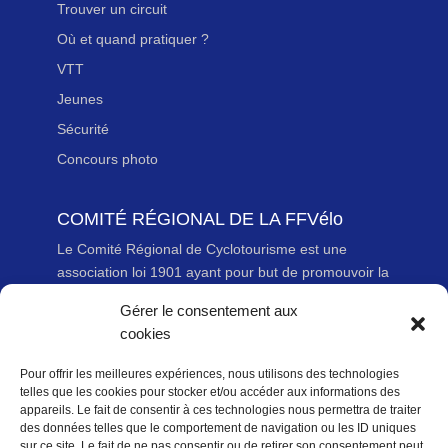
Trouver un circuit
Où et quand pratiquer ?
VTT
Jeunes
Sécurité
Concours photo
COMITÉ RÉGIONAL DE LA FFVélo
Le Comité Régional de Cyclotourisme est une
association loi 1901 ayant pour but de promouvoir la
pratique du Cyclotourisme – Route et VTT – dans la
Gérer le consentement aux
région.
cookies
Pour offrir les meilleures expériences, nous utilisons des technologies
LIENS UTILES
telles que les cookies pour stocker et/ou accéder aux informations des
Adhérer à la Fédération Française de cyclotourisme
appareils. Le fait de consentir à ces technologies nous permettra de traiter
des données telles que le comportement de navigation ou les ID uniques
Newsletter
sur ce site. Le fait de ne pas consentir ou de retirer son consentement peut